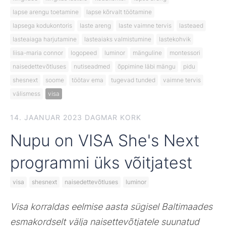
lapse arengu toetamine
lapse kõrvalt töötamine
lapsega kodukontoris
laste areng
laste vaimne tervis
lasteaed
lasteaiaga harjutamine
lasteaiaks valmistumine
lastekohvik
liisa-maria connor
logopeed
luminor
mänguline
montessori
naisedettevõtluses
nutiseadmed
õppimine läbi mängu
pidu
shesnext
soome
töötav ema
tugevad tunded
vaimne tervis
välismess
visa
14. JAANUAR 2023
DAGMAR KORK
Nupu on VISA She's Next
programmi üks võitjatest
visa
shesnext
naisedettevõtluses
luminor
Visa korraldas eelmise aasta sügisel Baltimaades
esmakordselt välja naisettevõtjatele suunatud