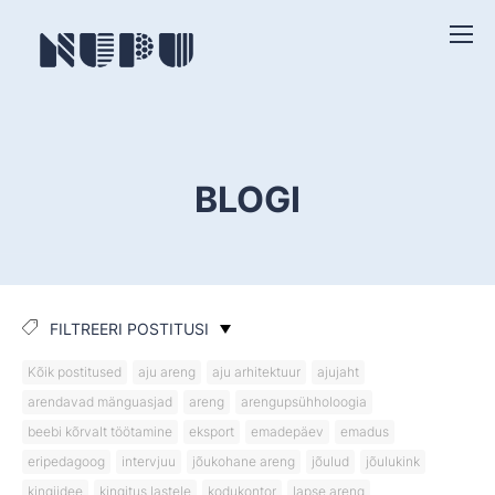
BLOGI
FILTREERI POSTITUSI
Kõik postitused
aju areng
aju arhitektuur
ajujaht
arendavad mänguasjad
areng
arengupsühholoogia
beebi kõrvalt töötamine
eksport
emadepäev
emadus
eripedagoog
intervjuu
jõukohane areng
jõulud
jõulukink
kingiidee
kingitus lastele
kodukontor
lapse areng