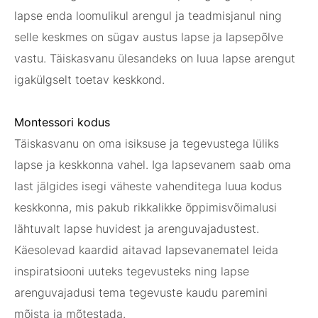
lapse enda loomulikul arengul ja teadmisjanul ning
selle keskmes on sügav austus lapse ja lapsepõlve
vastu. Täiskasvanu ülesandeks on luua lapse arengut
igakülgselt toetav keskkond.
Montessori kodus
Täiskasvanu on oma isiksuse ja tegevustega lüliks
lapse ja keskkonna vahel. Iga lapsevanem saab oma
last jälgides isegi väheste vahenditega luua kodus
keskkonna, mis pakub rikkalikke õppimisvõimalusi
lähtuvalt lapse huvidest ja arenguvajadustest.
Käesolevad kaardid aitavad lapsevanematel leida
inspiratsiooni uuteks tegevusteks ning lapse
arenguvajadusi tema tegevuste kaudu paremini
mõista ja mõtestada.