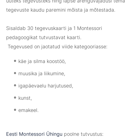
uuteks tegevusteks ning lapse arenguvajadusi tema
tegevuste kaudu paremini mõista ja mõtestada.
Sisaldab 30 tegevuskaarti ja 1 Montessori
pedagoogikat tutvustavat kaarti.
Tegevused on jaotatud viide kategooriasse:
käe ja silma koostöö,
muusika ja liikumine,
igapäevaelu harjutused,
kunst,
emakeel.
Eesti Montessori Ühingu
poolne tutvustus: