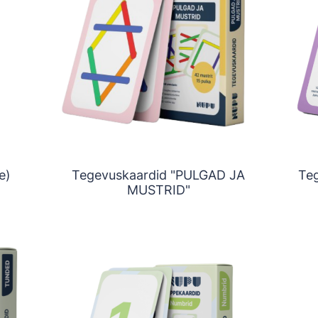
e)
Tegevuskaardid "PULGAD JA
Te
MUSTRID"