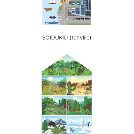
SÕIDUKID (tahvlile)