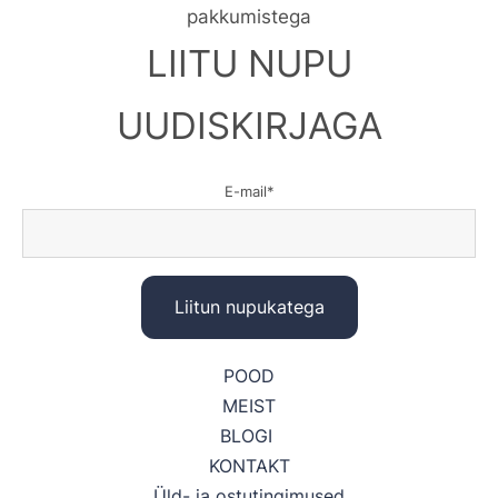
pakkumistega
LIITU NUPU
UUDISKIRJAGA
E-mail
POOD
MEIST
BLOGI
KONTAKT
Üld- ja ostutingimused