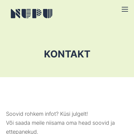
KONTAKT
Soovid rohkem infot? Küsi julgelt!
Või saada meile niisama oma head soovid ja
ettepanekud.