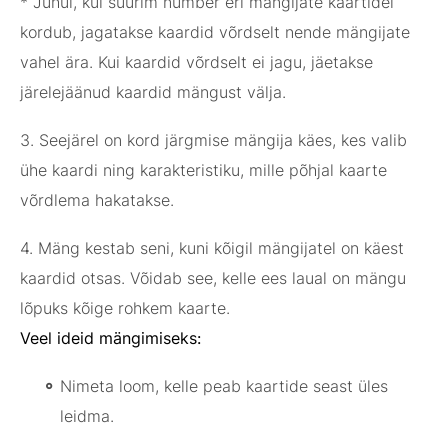
* Juhul, kui suurim number eri mängijate kaartidel
kordub, jagatakse kaardid võrdselt nende mängijate
vahel ära. Kui kaardid võrdselt ei jagu, jäetakse
järelejäänud kaardid mängust välja.
3. Seejärel on kord järgmise mängija käes, kes valib
ühe kaardi ning karakteristiku, mille põhjal kaarte
võrdlema hakatakse.
4. Mäng kestab seni, kuni kõigil mängijatel on käest
kaardid otsas. Võidab see, kelle ees laual on mängu
lõpuks kõige rohkem kaarte.
Veel ideid mängimiseks:
Nimeta loom, kelle peab kaartide seast üles
leidma.