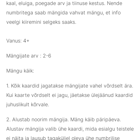
kaal, eluiga, poegade arv ja tiinuse kestus. Nende
numbritega saab mängida vahvat mängu, et info
veelgi kiiremini selgeks saaks.
Vanus: 4+
Mängijate arv : 2-6
Mängu käik:
1. Kõik kaardid jagatakse mängijate vahel võrdselt ära.
Kui kaarte võrdselt ei jagu, jäetakse ülejäänud kaardid
juhuslikult kõrvale.
2. Alustab noorim mängija. Mäng käib päripäeva.
Alustav mängija valib ühe kaardi, mida esialgu teistele
ei näita ja lausub tagaküljel oleva ühe numbrilise