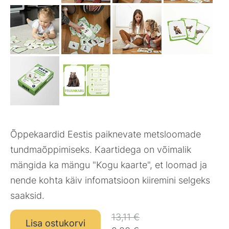
Õppekaardid Eestis paiknevate metsloomade
tundmaõppimiseks. Kaartidega on võimalik
mängida ka mängu "Kogu kaarte", et loomad ja
nende kohta käiv infomatsioon kiiremini selgeks
saaksid.
13,11 €
Lisa ostukorvi