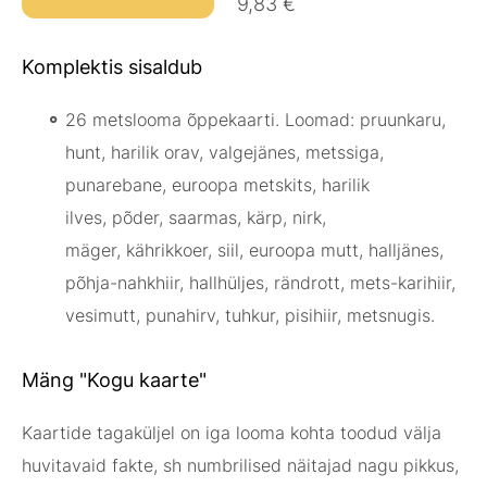
9,83 €
Komplektis sisaldub
26 metslooma õppekaarti.
Loomad: pruunkaru,
hunt, harilik orav, valgejänes, metssiga,
punarebane, euroopa metskits, harilik
ilves, põder, saarmas, kärp, nirk,
mäger, kährikkoer, siil, euroopa mutt, halljänes,
põhja-nahkhiir, hallhüljes, rändrott, mets-karihiir,
vesimutt, punahirv, tuhkur, pisihiir, metsnugis.
Mäng "Kogu kaarte"
Kaartide tagaküljel on iga looma kohta toodud välja
huvitavaid fakte, sh numbrilised näitajad nagu pikkus,