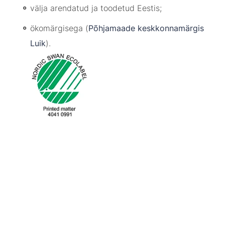
välja arendatud ja toodetud Eestis;
ökomärgisega (
Põhjamaade keskkonnamärgis
Luik
).