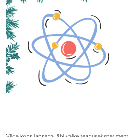
Viige koos lapsega läbi väike teaduseksperiment