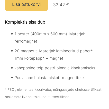
Lisa ostukorvi
32,42 €
Komplektis sisaldub
1 poster (400mm x 500 mm). Materjal:
ferromagnet
20 magnetit. Materjal: lamineeritud paber* +
1mm köitepapp* + magnet
kahepoolne teip postri pinnale kinnitamiseks
Puuvillane hoiustamiskott magnetitele
* FSC , elementaarkloorivaba, mänguasjade ohutussertifikaat,
raskemetallivaba, toidu ohutussertifikaat