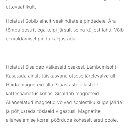
ettevaatlikult.
Hoiatus! Sobib ainult veekindlatele pindadele. Ära
tõmba postrit ega teipi järsult seina küljest lahti. Võib
eemaldamisel pindu kahjustada.
Hoiatus! Sisaldab väikeseid osakesi. Lämbumisoht.
Kasutada ainult täiskasvanu otsese järelevalve all.
Hoida magneteid alla 3-aastastele lastele
kättesaamatus kohas. Sisaldab magneteid.
Allaneelatud magnetid võivad soolestiku külge jääda
ja põhjustada tõsiseid vigastusi. Magnetite
allaneelamise korral pöörduda koheselt arsti poole.