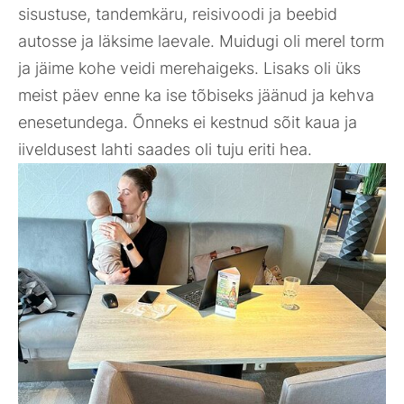
sisustuse, tandemkäru, reisivoodi ja beebid
autosse ja läksime laevale. Muidugi oli merel torm
ja jäime kohe veidi merehaigeks. Lisaks oli üks
meist päev enne ka ise tõbiseks jäänud ja kehva
enesetundega. Õnneks ei kestnud sõit kaua ja
iiveldusest lahti saades oli tuju eriti hea.