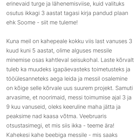
erinevaid turge ja lähenemisviise, kuid valituks
osutus ikkagi 3 aastat tagasi kirja pandud plaan
ehk Soome - siit me tuleme!
Kuna meil on kahepeale kokku viis last vanuses 3
kuud kuni 5 aastat, olime alguses messile
minemise osas kahtleval seisukohal. Laste kõrvalt
tuleb ka muudeks igapäevasteks toimetusteks ja
tööülesanneteks aega leida ja messil osalemine
on kõige selle kõrvale uus suurem projekt. Samuti
arvasime, et noorimaid, messi toimumise ajal 3 ja
9 kuu vanuseid, oleks keeruline maha jätta ja
peaksime nad kaasa võtma. Veebruaris
otsustasimegi, et mis siis ikka - teeme ära!
Kahekesi kahe beebiga messile - mis saaks