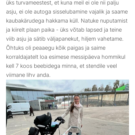
üks turvameestest, et kuna meil ei ole nii palju
asju, ei ole autoga sisselubamine vajalik ja saame
kaubakärudega hakkama küll. Natuke nuputamist
ja kiirelt plaan paika - üks võtab lapsed ja teine
viib asju ja sätib väljapanekut, hiljem vahetame.
Õhtuks oli peaaegu kõik paigas ja saime
korraldajatelt loa esimese messipäeva hommikul
kell 7 koos beebidega minna, et stendile veel
viimane lihv anda.