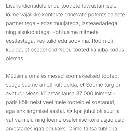
Lisaks klientidele enda toodete tutvustamisele
lõime vajalikke kontakte erinevate potentsiaalsete
partneritega - edasimüüjatega, lasteaedadega
ning sisuloojatega. Kohtusime mitmete
eestlastega, kes tulid edu soovima. Rõõm oli
kuulda, et osadel olid Nupu tooted ka juba kodus
olemas.
Müüsime oma esimesed soomekeelsed tooted,
seega saame ametlikult öelda, et Soome turg on
avatud! Messi külastas lausa 37 000 inimest -
päris kõik neist veel meie tooteid ei soetanud,
aga ehk järgmisel aastal. 😉 Igal juhul oli suur ja
vahva melu ning loeme osalemise kõiki asjaolusid
arvestades igati edukaks. Olime täitsa tublid ja