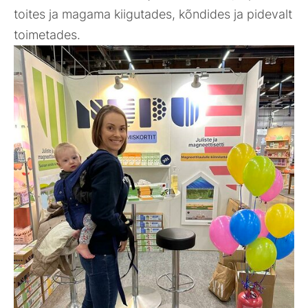
toites ja magama kiigutades, kõndides ja pidevalt
toimetades.