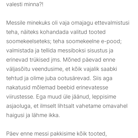
valesti minna?!
Messile minekuks oli vaja omajagu ettevalmistusi
teha, näiteks kohandada valitud tooted
soomekeelseteks; teha soomekeelne e-pood;
valmistada ja tellida messiboksi sisustus ja
erinevad trükised jms. Mõned päevad enne
väljasõitu veendusime, et kõik vajalik saabki
tehtud ja olime juba ootusärevad. Siis aga
nakatusid mõlemad beebid erinevatesse
viirustesse. Ega muud üle jäänud, leppisime
asjaoluga, et ilmselt lihtsalt vahetame omavahel
haigusi ja lähme ikka.
Päev enne messi pakkisime kõik tooted,