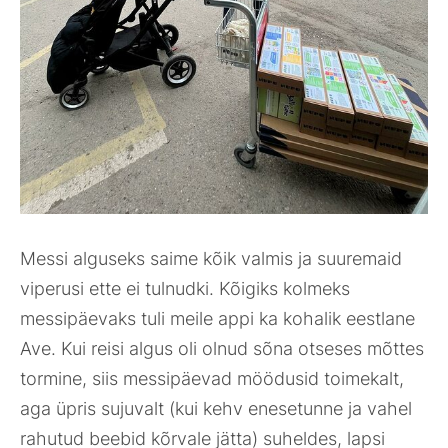
Messi alguseks saime kõik valmis ja suuremaid
viperusi ette ei tulnudki. Kõigiks kolmeks
messipäevaks tuli meile appi ka kohalik eestlane
Ave. Kui reisi algus oli olnud sõna otseses mõttes
tormine, siis messipäevad möödusid toimekalt,
aga üpris sujuvalt (kui kehv enesetunne ja vahel
rahutud beebid kõrvale jätta) suheldes, lapsi