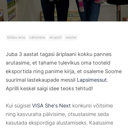
töötav ema
välismess
eksport
soome
Juba 3 aastat tagasi äriplaani kokku pannes
arutasime, et tahame tulevikus oma tooteid
eksportida ning panime kirja, et osaleme Soome
suurimal lastekaupade messil
Lapsimessut
.
Aprilli keskel saigi idee teoks tehtud!
Kui sügisel
VISA She's Next
konkursi võitsime
ning kasvuraha pälvisime, otsustasime seda
kasutada ekspordiga alustamiseks. Kaalusime