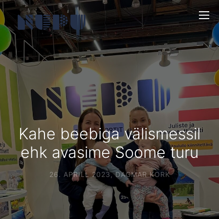
Kahe beebiga välismessil
ehk avasime Soome turu
26. APRILL 2023
,
DAGMAR KORK