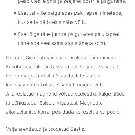
peab üles leidma ja seejärel postrile paigutama.
Eset tahvlile paigutades palu lapsel nimetada,
kus seda päris elus näha võib.
Eset õige tähe juurde paigutades palu lapsel
nimetada veel sama algustähega sõnu.
Hoiatus! Sisaldab väikeseid osakesi. Lämbumisoht.
Kasutada ainult täiskasvanu otsese järelevalve all.
Hoida magneteid alla 3-aastastele lastele
kättesaamatus kohas. Sisaldab magneteid.
Allaneelatud magnetid võivad soolestiku külge jääda
ja põhjustada tõsiseid vigastusi. Magnetite
allaneelamise korral pöörduda koheselt arsti poole.
Välja arendatud ja toodetud Eestis.