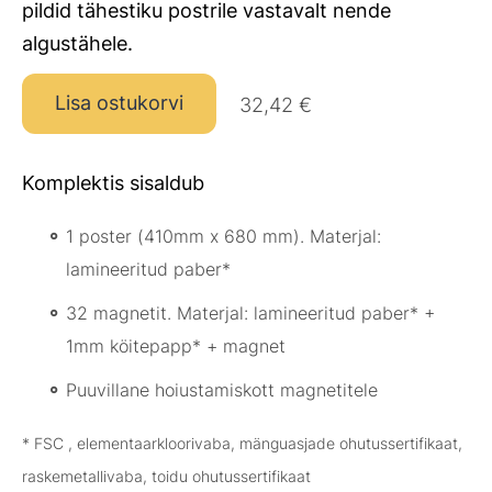
pildid tähestiku postrile vastavalt nende
algustähele.
Lisa ostukorvi
32,42 €
Komplektis sisaldub
1 poster (410mm x 680 mm). Materjal:
lamineeritud paber*
32 magnetit. Materjal: lamineeritud paber* +
1mm köitepapp* + magnet
Puuvillane hoiustamiskott magnetitele
* FSC , elementaarkloorivaba, mänguasjade ohutussertifikaat,
raskemetallivaba, toidu ohutussertifikaat