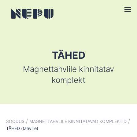
TÄHED
Magnettahvlile kinnitatav
komplekt
/
/
SOODUS
MAGNETTAHVLILE KINNITATAVAD KOMPLEKTID
TÄHED (tahvlile)