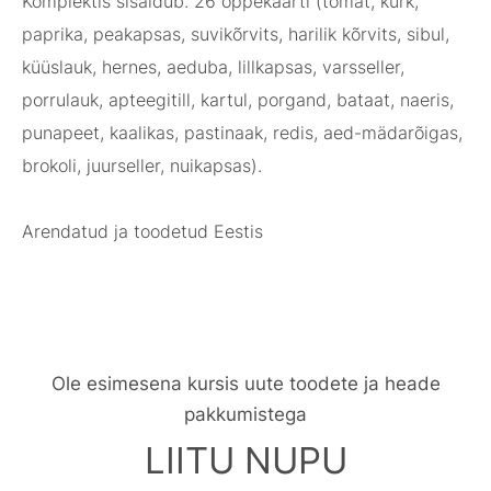
Komplektis sisaldub: 26 õppekaarti (tomat, kurk,
paprika, peakapsas, suvikõrvits, harilik kõrvits, sibul,
küüslauk, hernes, aeduba, lillkapsas, varsseller,
porrulauk, apteegitill, kartul, porgand, bataat, naeris,
punapeet, kaalikas, pastinaak, redis, aed-mädarõigas,
brokoli, juurseller, nuikapsas).
Arendatud ja toodetud Eestis
Ole esimesena kursis uute toodete ja heade
pakkumistega
LIITU NUPU