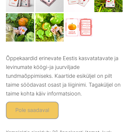
Õppekaardid erinevate Eestis kasvatatavate ja
levinumate köögi-ja juurviljade
tundmaõppimiseks. Kaartide esiküljel on pilt
taime söödavast osast ja liiginimi. Tagaküljel on
taime kohta käiv informatsioon.
Pole saadaval