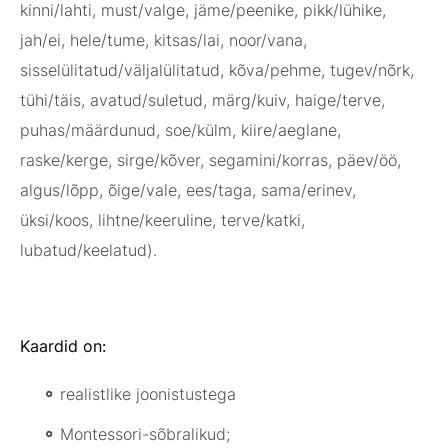
kinni/lahti, must/valge, jäme/peenike, pikk/lühike,
jah/ei, hele/tume, kitsas/lai, noor/vana,
sisselülitatud/väljalülitatud, kõva/pehme, tugev/nõrk,
tühi/täis, avatud/suletud, märg/kuiv, haige/terve,
puhas/määrdunud, soe/külm, kiire/aeglane,
raske/kerge, sirge/kõver, segamini/korras, päev/öö,
algus/lõpp, õige/vale, ees/taga, sama/erinev,
üksi/koos, lihtne/keeruline, terve/katki,
lubatud/keelatud).
Kaardid on:
realistlike joonistustega
Montessori-sõbralikud;