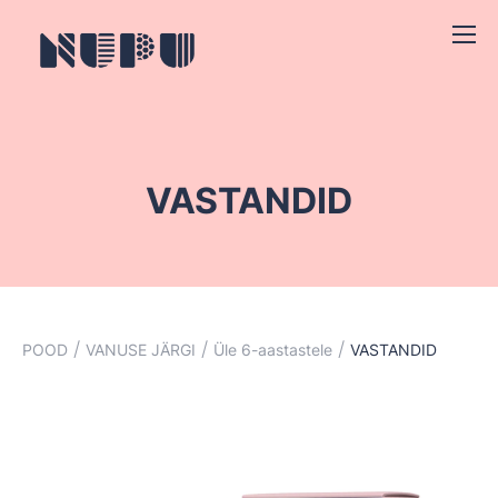
VASTANDID
/
/
/
POOD
VANUSE JÄRGI
Üle 6-aastastele
VASTANDID