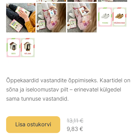
Õppekaardid vastandite õppimiseks. Kaartidel on
sõna ja iseloomustav pilt – erinevatel külgedel
sama tunnuse vastandid.
13,11 €
Lisa ostukorvi
9,83 €