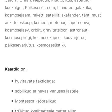
Saturn, Uraan, Neptuun, Pluuto, Kuu, asteroid,
kuukulgur, Päikesesüsteem, Linnutee galaktika,
kosmosejaam, rakett, satelliit, skafander, täht, must
auk, teleskoop, komeet, meteoor, supernoova,
kosmoselaev, orbiit, gravitatsioon, astronaut,
kosmoseprügi, kosmosekapsel, kuuvarjutus,
päikesevarjutus, kosmosesüstik).
Kaardid on:
huvitavate faktidega;
sobilikud erinevas vanuses lastele;
Montessori-sõbralikud;
trükitud kvaliteetsele materjalile;