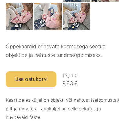
Õppekaardid erinevate kosmosega seotud
objektide ja nähtuste tundmaõppimiseks.
13,11 €
Lisa ostukorvi
9,83 €
Kaartide esiküljel on objekti või nähtust iseloomustav
pilt ja nimetus. Tagaküljel on selle selgitus ja
huvitavaid fakte.