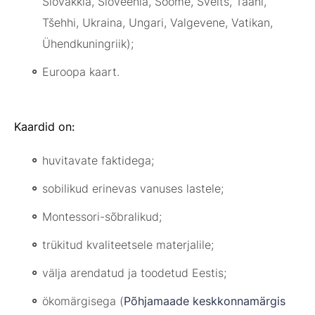
Slovakkia, Sloveenia, Soome, Šveits, Taani,
Tšehhi, Ukraina, Ungari, Valgevene, Vatikan,
Ühendkuningriik);
Euroopa kaart.
Kaardid on:
huvitavate faktidega;
sobilikud erinevas vanuses lastele;
Montessori-sõbralikud;
trükitud kvaliteetsele materjalile;
välja arendatud ja toodetud Eestis;
ökomärgisega (
Põhjamaade keskkonnamärgis