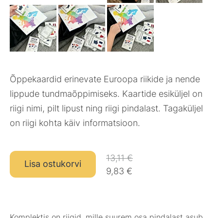
Õppekaardid erinevate Euroopa riikide ja nende
lippude tundmaõppimiseks. Kaartide esiküljel on
riigi nimi, pilt lipust ning riigi pindalast. Tagaküljel
on riigi kohta käiv informatsioon.
13,11 €
Lisa ostukorvi
9,83 €
Komplektis on riigid, mille suurem osa pindalast asub