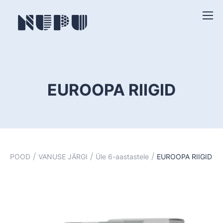
EUROOPA RIIGID
/
/
/
POOD
VANUSE JÄRGI
Üle 6-aastastele
EUROOPA RIIGID