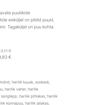
avate puuliikide
de esiküljel on pildid puust,
ginimi. Tagaküljel on puu kohta
13,11 €
9,83 €
 mänd, harilik kuusk, sookask,
, harilik vaher, harilik
sanglepp, harilik pihlakas, harilik
ilik künnapuu, harilik jalakas,