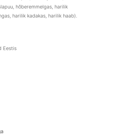
kuslapuu, hõberemmelgas, harilik
gas, harilik kadakas, harilik haab).
d Eestis
ga