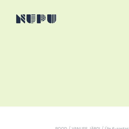
/
/
POOD
VANUSE JÄRGI
Üle 6-aastas