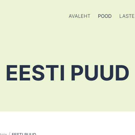
AVALEHT
POOD
LASTE
EESTI PUUD
/
tele
EESTI PUUD