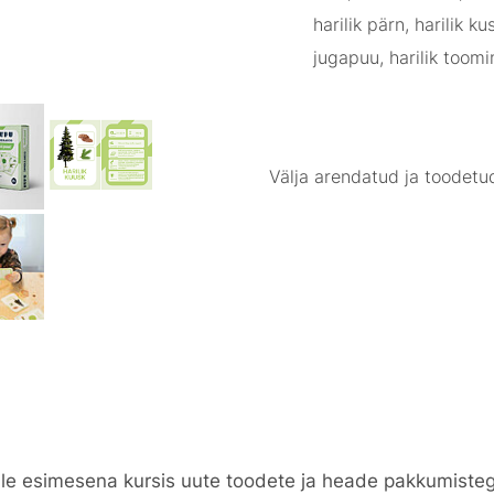
harilik pärn, harilik 
jugapuu, harilik toomin
Välja arendatud ja toodetu
le esimesena kursis uute toodete ja heade pakkumiste