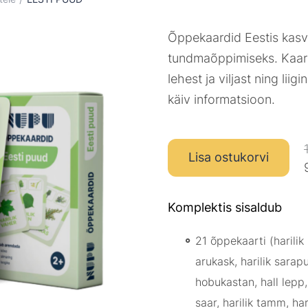
Õppekaardid Eestis kasv
tundmaõppimiseks. Kaarti
lehest ja viljast ning lii
käiv informatsioon.
Lisa ostukorvi
Komplektis sisaldub
21 õppekaarti (harilik
arukask, harilik sarapuu
hobukastan, hall lepp, 
saar, harilik tamm, har