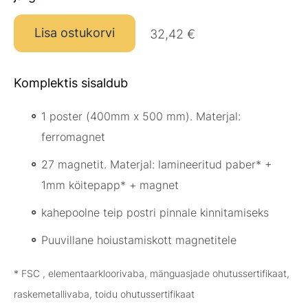
Lisa ostukorvi
32,42 €
Komplektis sisaldub
1 poster (400mm x 500 mm). Materjal:
ferromagnet
27 magnetit. Materjal: lamineeritud paber* +
1mm köitepapp* + magnet
kahepoolne teip postri pinnale kinnitamiseks
Puuvillane hoiustamiskott magnetitele
* FSC , elementaarkloorivaba, mänguasjade ohutussertifikaat,
raskemetallivaba, toidu ohutussertifikaat