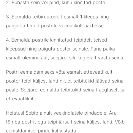
2. Puhasta sein või pind, kuhu kinnitad postri.
3. Eemalda teibiruutudelt esmalt 1 kleeps ning
paigalda teibid postrile võimalikult äärtesse.
4. Eemalda postrile kinnitatud teipidelt teised
kleepsud ning paiguta poster seinale. Pane paika
esmalt ülemine äär, seejärel silu tugevalt vastu seina.
Postri eemaldamiseks võta esmalt ettevaatlikult
poster teibi küljest lahti nii, et teibitükid jäävad seina
peale. Seejärel eemalda teibitükid seinalt aeglaselt ja
ettevaatlikult.
Hoiatus! Sobib ainult veekindlatele pindadele. Ära
tõmba postrit ega teipi järsult seina küljest lahti. Võib
eemaldamisel pindu kahjustada.