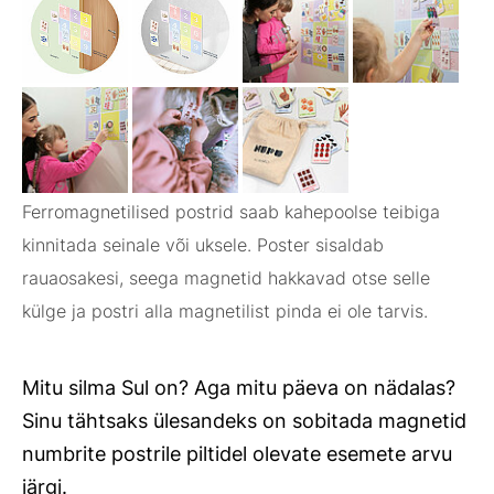
Ferromagnetilised postrid saab kahepoolse teibiga
kinnitada seinale või uksele. Poster sisaldab
rauaosakesi, seega magnetid hakkavad otse selle
külge ja postri alla magnetilist pinda ei ole tarvis.
Mitu silma Sul on? Aga mitu päeva on nädalas?
Sinu tähtsaks ülesandeks on sobitada magnetid
numbrite postrile piltidel olevate esemete arvu
järgi.