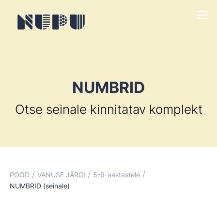
NUMBRID
Otse seinale kinnitatav komplekt
/
/
/
POOD
VANUSE JÄRGI
5-6-aastastele
NUMBRID (seinale)