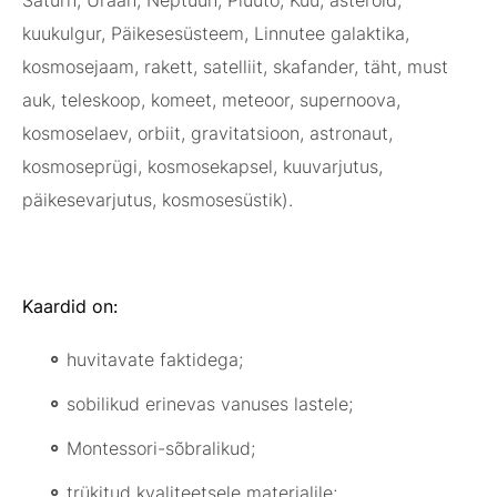
Saturn, Uraan, Neptuun, Pluuto, Kuu, asteroid,
kuukulgur, Päikesesüsteem, Linnutee galaktika,
kosmosejaam, rakett, satelliit, skafander, täht, must
auk, teleskoop, komeet, meteoor, supernoova,
kosmoselaev, orbiit, gravitatsioon, astronaut,
kosmoseprügi, kosmosekapsel, kuuvarjutus,
päikesevarjutus, kosmosesüstik).
Kaardid on:
huvitavate faktidega;
sobilikud erinevas vanuses lastele;
Montessori-sõbralikud;
trükitud kvaliteetsele materjalile;