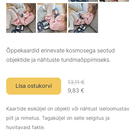
Õppekaardid erinevate kosmosega seotud
objektide ja nähtuste tundmaõppimiseks.
13,11 €
Lisa ostukorvi
9,83 €
Kaartide esiküljel on objekti või nähtust iseloomustav
pilt ja nimetus. Tagaküljel on selle selgitus ja
huvitavaid fakte.