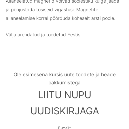
Allaneelatud magnetid võivad soolestiku külge jääda
ja põhjustada tõsiseid vigastusi. Magnetite
allaneelamise korral pöörduda koheselt arsti poole.
Välja arendatud ja toodetud Eestis.
Ole esimesena kursis uute toodete ja heade
pakkumistega
LIITU NUPU
UUDISKIRJAGA
E-mail