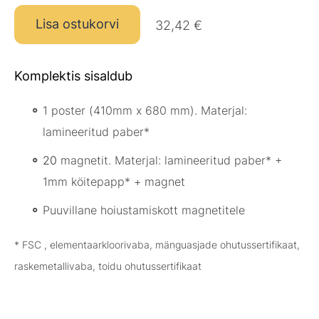
Lisa ostukorvi
32,42 €
Komplektis sisaldub
1 poster (410mm x 680 mm). Materjal:
lamineeritud paber*
20
magnetit. Materjal: lamineeritud paber* +
1mm köitepapp* + magnet
Puuvillane hoiustamiskott magnetitele
* FSC , elementaarkloorivaba, mänguasjade ohutussertifikaat,
raskemetallivaba, toidu ohutussertifikaat