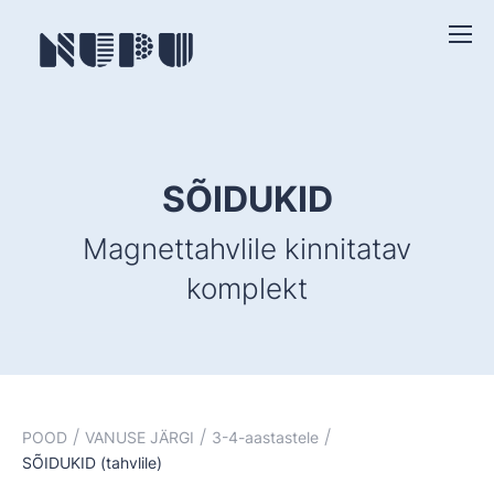
SÕIDUKID
Magnettahvlile kinnitatav
komplekt
/
/
/
POOD
VANUSE JÄRGI
3-4-aastastele
SÕIDUKID (tahvlile)