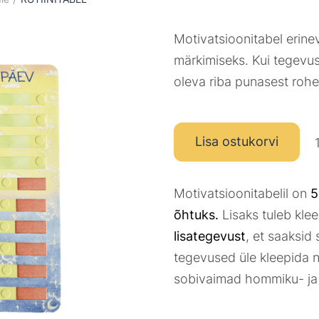
Motivatsioonitabel erine
märkimiseks. Kui tegevus
oleva riba punasest roh
Lisa ostukorvi
Motivatsioonitabelil on
5
õhtuks.
Lisaks tuleb kl
lisategevust
, et saaksid 
tegevused üle kleepida n
sobivaimad hommiku- ja 