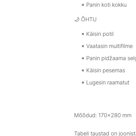
Panin koti kokku
🌙 ÕHTU
Käisin potil
Vaatasin multifilme
Panin pidžaama sel
Käisin pesemas
Lugesin raamatut
Mõõdud: 170x280 mm
Tabeli taustad on jooni