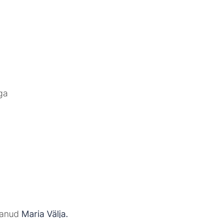
ga
stanud
Maria Välja.