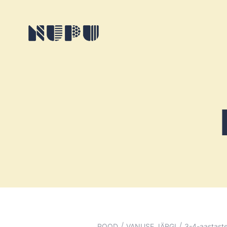
/
/
POOD
VANUSE JÄRGI
3-4-aastaste