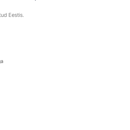
tud Eestis.
ga