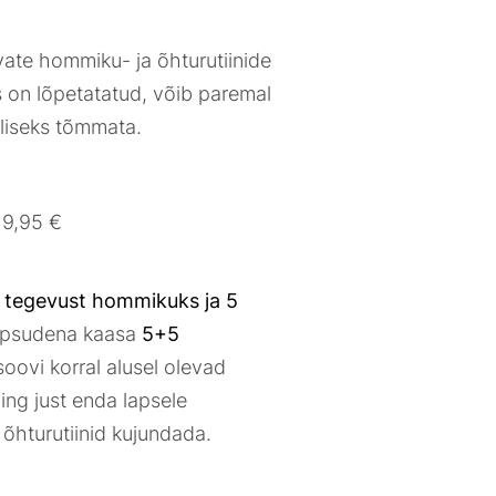
vate hommiku- ja õhturutiinide
 on lõpetatatud, võib paremal
eliseks tõmmata.
19,95 €
 tegevust hommikuks ja 5
eepsudena kaasa
5+5
soovi korral alusel olevad
ing just enda lapsele
õhturutiinid kujundada.