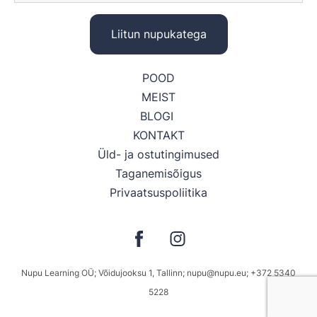
POOD
MEIST
BLOGI
KONTAKT
Üld- ja ostutingimused
Taganemisõigus
Privaatsuspoliitika
Nupu Learning OÜ; Võidujooksu 1, Tallinn; nupu@nupu.eu; +372 5340
5228