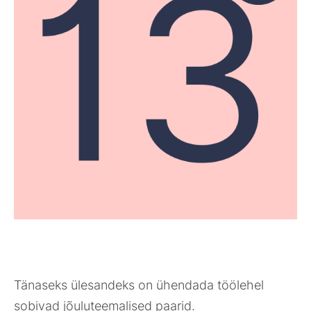
Tänaseks ülesandeks on ühendada töölehel
sobivad jõuluteemalised paarid.