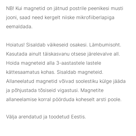
NB! Kui magnetid on jätnud postrile peenikesi musti
jooni, saad need kergelt niiske mikrofiiberlapiga
eemaldada.
Hoiatus! Sisaldab väikeseid osakesi. Lämbumisoht.
Kasutada ainult täiskasvanu otsese järelevalve all.
Hoida magneteid alla 3-aastastele lastele
kättesaamatus kohas. Sisaldab magneteid.
Allaneelatud magnetid võivad soolestiku külge jääda
ja põhjustada tõsiseid vigastusi. Magnetite
allaneelamise korral pöörduda koheselt arsti poole.
Välja arendatud ja toodetud Eestis.