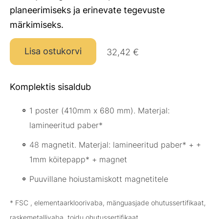
planeerimiseks ja erinevate tegevuste
märkimiseks.
Lisa ostukorvi
32,42 €
Komplektis sisaldub
1 poster (410mm x 680 mm). Materjal:
lamineeritud paber*
48
magnetit. Materjal: lamineeritud paber* + +
1mm köitepapp* + magnet
Puuvillane hoiustamiskott magnetitele
* FSC , elementaarkloorivaba, mänguasjade ohutussertifikaat,
raskemetallivaba, toidu ohutussertifikaat