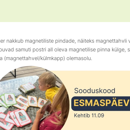
er nakkub magnetiliste pindade, näiteks magnettahvli 
uvad samuti postri all oleva magnetilise pinna külge, se
a (magnettahvel/külmkapp) olemasolu.