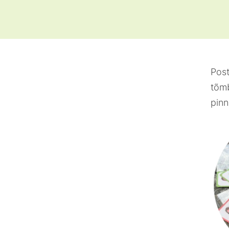
Post
tõmb
pinn