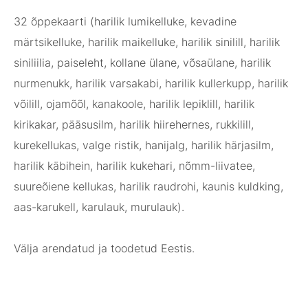
32 õppekaarti (harilik lumikelluke, kevadine
märtsikelluke, harilik maikelluke, harilik sinilill, harilik
siniliilia, paiseleht, kollane ülane, võsaülane, harilik
nurmenukk, harilik varsakabi, harilik kullerkupp, harilik
võilill, ojamõõl, kanakoole, harilik lepiklill, harilik
kirikakar, pääsusilm, harilik hiirehernes, rukkilill,
kurekellukas, valge ristik, hanijalg, harilik härjasilm,
harilik käbihein, harilik kukehari, nõmm-liivatee,
suureõiene kellukas, harilik raudrohi, kaunis kuldking,
aas-karukell, karulauk, murulauk).
Välja arendatud ja toodetud Eestis.