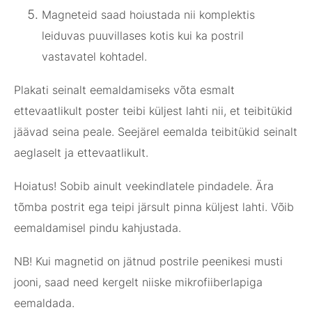
Magneteid saad hoiustada nii komplektis
leiduvas puuvillases kotis kui ka postril
vastavatel kohtadel.
Plakati seinalt eemaldamiseks võta esmalt
ettevaatlikult poster teibi küljest lahti nii, et teibitükid
jäävad seina peale. Seejärel eemalda teibitükid seinalt
aeglaselt ja ettevaatlikult.
Hoiatus! Sobib ainult veekindlatele pindadele. Ära
tõmba postrit ega teipi järsult pinna küljest lahti. Võib
eemaldamisel pindu kahjustada.
NB! Kui magnetid on jätnud postrile peenikesi musti
jooni, saad need kergelt niiske mikrofiiberlapiga
eemaldada.