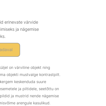
d erinevate värvide
miseks ja nägemise
eks.
adaval
üljel on värviline objekt ning
ama objekti mustvalge kontrastpilt.
 kergem keskenduda suure
esemetele ja piltidele, seetõttu on
pildid ja mustrid nende nägemise
misvõime arengule kasulikud.