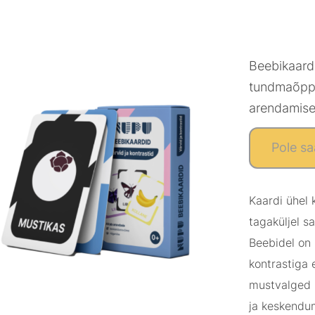
Beebikaardi
tundmaõppi
arendamis
Pole sa
Kaardi ühel k
tagaküljel s
Beebidel on
kontrastiga 
mustvalged 
ja keskendu