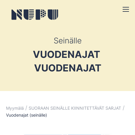
Seinälle
VUODENAJAT
VUODENAJAT
/
/
Myymälä
SUORAAN SEINÄLLE KIINNITETTÄVÄT SARJAT
Vuodenajat (seinälle)