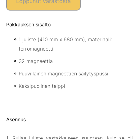
Loppunut varastosta
Pakkauksen sisältö
1 juliste (410 mm x 680 mm), materiaali:
ferromagneetti
32 magneettia
Puuvillainen magneettien säilytyspussi
Kaksipuolinen teippi
Asennus
1. Rullaa juliste vastakkaiseen suuntaan, kuin se oli