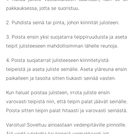
pakkauksessa, jotta se suoristuu.
2. Puhdista seinä tai pinta, johon kiinnität julisteen.
3. Poista ensin yksi suojatarra teippiruuduista ja aseta
teipit julisteeseen mahdollisimman lähelle reunoja.
4. Poista suojatarrat julisteeseen kiinnitetyistä
teipeistä ja aseta juliste seinälle. Aseta yläreuna ensin
paikalleen ja tasoita sitten tiukasti seinää vasten.
Kun haluat poistaa julisteen, irrota juliste ensin
varovasti teipistä niin, että teipin palat jäävät seinälle.
Poista sitten teipin palat hitaasti ja varovasti seinästä.
Varoitus! Soveltuu ainoastaan vedenpitäville pinnoille.
Älä vedä julistetta tai teippiä voimakkaasti irti