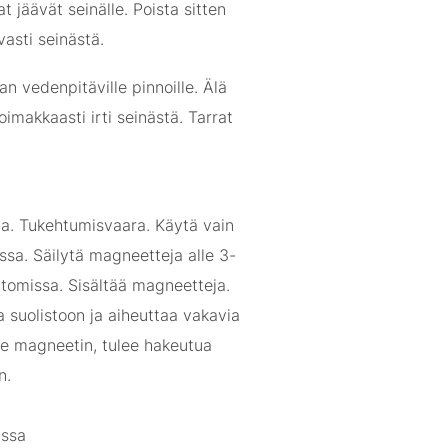
lat jäävät seinälle. Poista sitten
vasti seinästä.
an vedenpitäville pinnoille. Älä
voimakkaasti irti seinästä. Tarrat
sia. Tukehtumisvaara. Käytä vain
ssa. Säilytä magneetteja alle 3-
ttomissa. Sisältää magneetteja.
a suolistoon ja aiheuttaa vakavia
ee magneetin, tulee hakeutua
n.
:ssa