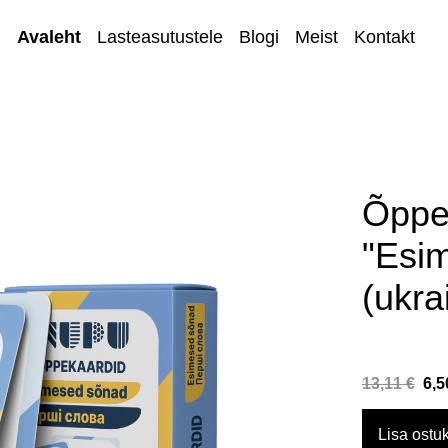
Avaleht
Lasteasutustele
Blogi
Meist
Kontakt
Õppe
"Esi
(ukra
13,11 €
6,5
Lisa ostuk