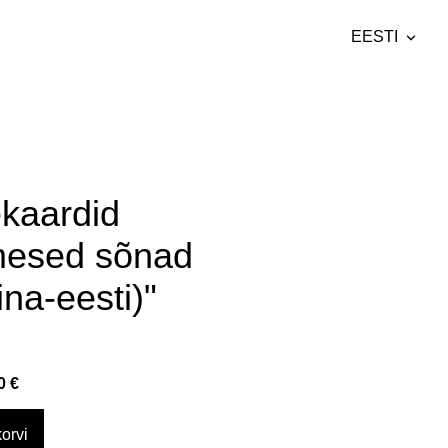
EESTI
lisati ostukorvi.
Vaata ostukorvi
EESTI
ENGLISH
SUOMI
kaardid
Latviešu
mesed sõnad
Polski
ina-eesti)"
0 €
orvi